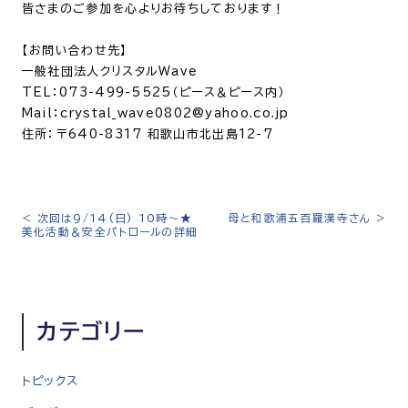
皆さまのご参加を心よりお待ちしております！
【お問い合わせ先】
一般社団法人クリスタルWave
TEL：073-499-5525（ピース＆ピース内）
Mail：crystal_wave0802@yahoo.co.jp
住所：〒640-8317 和歌山市北出島12-7
<
次回は9/14(日) 10時〜★
母と和歌浦五百羅漢寺さん
>
投
美化活動＆安全パトロールの詳細
稿
ナ
ビ
ゲ
カテゴリー
ー
シ
トピックス
ョ
ン