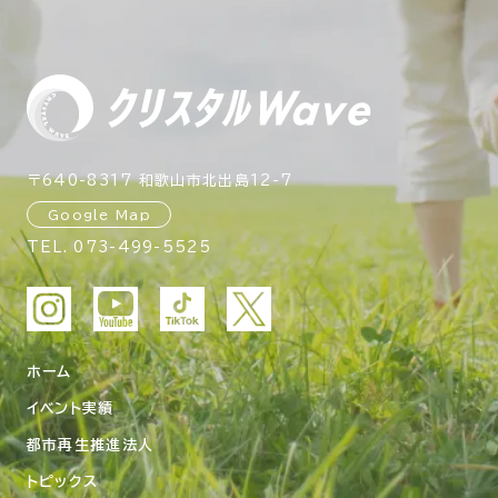
〒640-8317 和歌山市北出島12-7
Google Map
TEL.
073-499-5525
ホーム
イベント実績
都市再生推進法人
トピックス