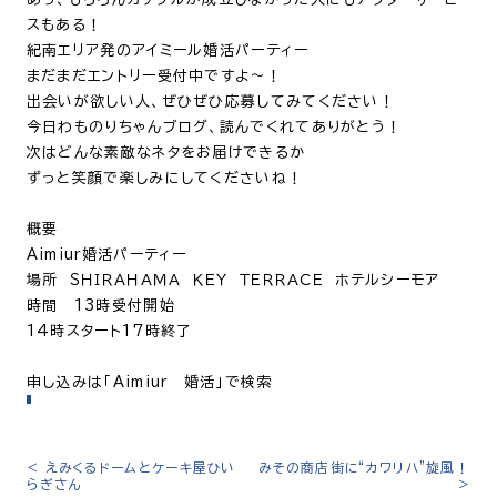
スもある！
紀南エリア発のアイミール婚活パーティー
まだまだエントリー受付中ですよ～！
出会いが欲しい人、ぜひぜひ応募してみてください！
今日わものりちゃんブログ、読んでくれてありがとう！
次はどんな素敵なネタをお届けできるか
ずっと笑顔で楽しみにしてくださいね！
概要
Aimiur婚活パーティー
場所 ＳＨＩＲＡＨＡＭＡ ＫＥＹ ＴＥＲＲＡＣＥ ホテルシーモア
時間 13時受付開始
14時スタート17時終了
申し込みは「Aimiur 婚活」で検索
<
えみくるドームとケーキ屋ひい
みその商店街に“カワリハ”旋風！
投
らぎさん
>