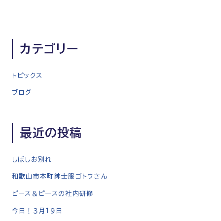
稿
ナ
ビ
ゲ
カテゴリー
ー
シ
トピックス
ョ
ン
ブログ
最近の投稿
しばしお別れ
和歌山市本町紳士服ゴトウさん
ピース＆ピースの社内研修
今日！３月１９日