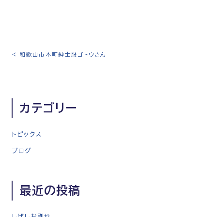
<
和歌山市本町紳士服ゴトウさん
投
稿
ナ
ビ
カテゴリー
ゲ
ー
シ
トピックス
ョ
ブログ
ン
最近の投稿
しばしお別れ