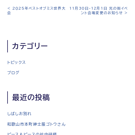
<
２０２５年ベストオブミス世界大
11月30日・12月1日 光の街イベ
投
会
ント会場変更のお知らせ
>
稿
ナ
ビ
ゲ
カテゴリー
ー
シ
トピックス
ョ
ン
ブログ
最近の投稿
しばしお別れ
和歌山市本町紳士服ゴトウさん
ピース＆ピースの社内研修