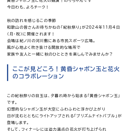
黄昏シャボン玉と花火の競演！のりちゃんです
今日わも、よろチーク！
秋の訪れを感じるこの季節
和歌山の皆さんお待ちかねの「紀秋祭り」が2024年11月4日
（月・祝）に開催されます！
会場は紀ノ川の河川敷にある市民スポーツ広場。
風が心地よく吹き抜ける開放的な場所で
家族や友人と一緒に秋のひとときを楽しんでみませんか？
ここが見どころ！黄昏シャボン玉と花火
のコラボレーション
この紀秋祭りの目玉は、夕暮れ時から始まる「黄昏シャボン玉」
です。
幻想的なシャボン玉が大空にふわふわと浮かび上がり
日が沈むとともにライトアップされる「プリズムナイトバブル」が
登場します。
そして、フィナーレには迫力満点の花火が打ち上げられ