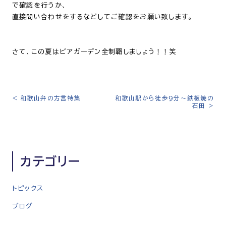
で確認を行うか、
直接問い合わせをするなどしてご確認をお願い致します。
さて、この夏はビアガーデン全制覇しましょう！！笑
<
和歌山弁の方言特集
和歌山駅から徒歩9分〜鉄板焼の
投
石田
>
稿
ナ
ビ
ゲ
カテゴリー
ー
シ
トピックス
ョ
ン
ブログ