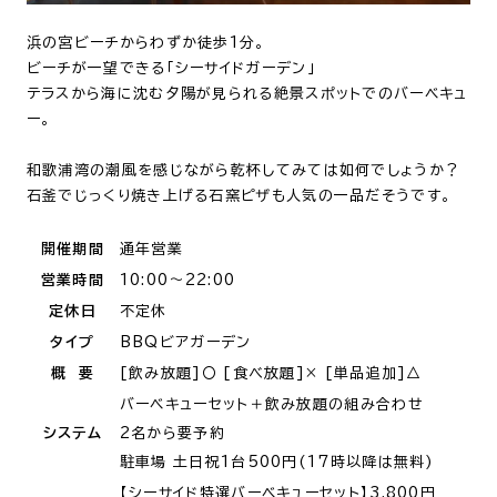
浜の宮ビーチからわずか徒歩1分。
ビーチが一望できる「シーサイドガーデン」
テラスから海に沈む夕陽が見られる絶景スポットでのバーベキュ
ー。
和歌浦湾の潮風を感じながら乾杯してみては如何でしょうか？
石釜でじっくり焼き上げる石窯ピザも人気の一品だそうです。
開催期間
通年営業
営業時間
10:00～22:00
定休日
不定休
タイプ
BBQビアガーデン
概 要
[飲み放題]〇 [食べ放題]× [単品追加]△
バーベキューセット＋飲み放題の組み合わせ
システム
2名から要予約
駐車場 土日祝1台500円(17時以降は無料)
【シーサイド特選バーベキューセット】3,800円