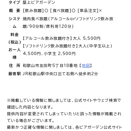
タイプ
屋上ビアガーデン
概 要
[飲み放題]〇 [食べ放題]〇 [単品注文]×
システ
焼肉食べ放題(アルコールorソフトドリンク飲み放
ム
題/90分制/席利用120分)
料金
【アルコール飲み放題付き】大人 5,500円
(税込)
【ソフトドリンク飲み放題付き】大人(中学生以上)
お一人
4,500円、小学生 2,500円
様
住 所
和歌山市友田町5丁目18番地 【
地図
】
最寄駅
JR和歌山駅中央口出て右側へ徒歩約2分
※掲載している情報に関しましては、公式サイトやウェブ検索で
確認した内容となります。
提供内容が変更されてしまっていたりと誤った情報が掲載され
ている場合がございます。
最新かつ正確な情報に関しましては、各ビアガーデン公式サイト