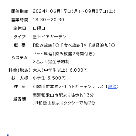
開催期間
2024年06月17日(月)～09月07日(土)
営業時間
18:30～20:30
定休日
日曜日
タイプ
屋上ビアガーデン
概 要
[飲み放題]〇 [食べ放題]× [単品追加]〇
セット料理(飲み放題2時間付き)
システム
2名より完全予約制
料金(税込)
大人(中学生以上) 6,000円
お一人様
小学生 3,500円
住 所
和歌山市本町2-1 7Fガーデンテラス 【
地図
】
南海和歌山市駅より徒歩約13分
最寄駅
JR和歌山駅よりタクシーで約7分