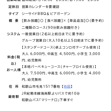
定休日
営業カレンダーを要確認
タイプ
シーサイドBBQ＆ビアガーデン
概 要
[飲み放題]〇 [食べ放題]× [単品追加]〇(要予約)
二種類のコース(90分飲み放題付き)
システム
一般営業日（2名以上前日までに要予約）
グループ営業日（大人10名以上5日前までに要予約）
【スタンダードコース(卓上コンロ付テーブル使用)】
大人 6,000円、中高生 4,500円、小学生 3,000
料金(税
円、幼児無料
込)
【本格バーベキューコース(チャーブロイル使用)】
お一人様
大人 7,500円、中高生 6,000円、小学生 4,000
円、幼児無料
住 所
和歌山市毛見1517番地 【
地図
】
JR紀勢本線海南駅よりバスで約10分
最寄駅
和歌山バス「マリーナ口」下車すぐ