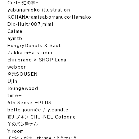
Ciel～虹の雫～
yabugamioko illustration
KOHANA•amisabo•ranuco•Hamako
Dix-Huit/087_mimi
Calme
aymtb
HungryDonuts & Saut
Zakka m+a studio
chii.brand × SHOP Luna
webber
窯元SOUSEN
Ujin
loungewood
time+
6th Sense +PLUS
belle journée / y.candle
布ナプキン CHU-NEL Cologne
羊のパン屋さん
Y.room
手づくりがま口thyme♪&うさいえ