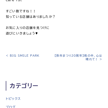
cafe 1st
すごい数ですね！！
知っている店舗はありましたか？
お気に入りの店舗を見つけに
遊びにいきましょう♥
<
BIG SMILE PARK
【孫市まつり20周年】雨の中、心は
投
晴れて！
>
稿
ナ
ビ
ゲ
カテゴリー
ー
シ
トピックス
ョ
ン
ブログ