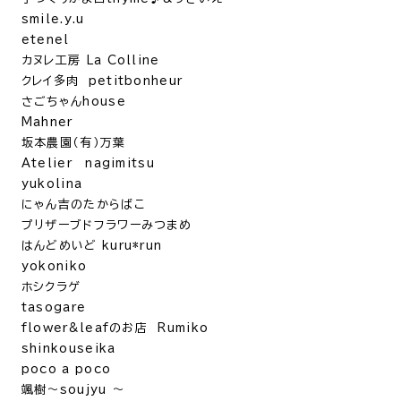
smile.y.u
etenel
カヌレ工房 La Colline
クレイ多肉 petitbonheur
さごちゃんhouse
Mahner
坂本農園（有）万葉
Atelier nagimitsu
yukolina
にゃん吉のたからばこ
プリザーブドフラワーみつまめ
はんどめいど kuru*run
yokoniko
ホシクラゲ
tasogare
flower&leafのお店 Rumiko
shinkouseika
poco a poco
颯樹〜soujyu 〜