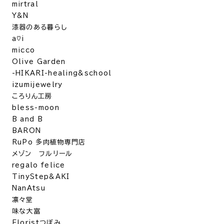
mirtral
Y&N
漆器のある暮らし
a♡i
micco
Olive Garden
-HIKARI-healing&school
izumijewelry
ころりん工房
bless-moon
B and B
BARON
RuPo 多肉植物専門店
メゾン フルリール
regalo felice
TinyStep&AKI
NanAtsu
凛々堂
味な大富
Floristつぼみ