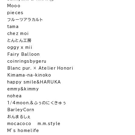
Mooo
pieces
フルーツアラカルト
tama
chez moi
とんとん工房
oggy x mii
Fairy Balloon
coinringsbygeru
Blanc pur. × Atelier Honori
Kimama-na-kinoko
happy smile&HARUKA
emmy&kimmy
nohea
1/4moon.&ふぅのにくきゅぅ
BarleyCorn
おんまるしぇ
mocacoco m.m.style
M’s homelife