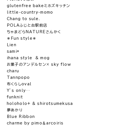
glutenfree bakeミホズキッチン
little-country-momo
Chang to sule.
POLAふじと台駅前店
ちゃまどらNATUREさんかく
＊Fun style＊
Lien
sami*
ihana style & mog
お菓子のアンデルセン× sky flow
charu
Tannpopo
布くらしoval
Y’s only…
funknit
holoholo+ & shirotsumekusa
夢あかり
Blue Ribbon
charme by pimo＆arcoiris