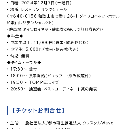
•
日程
: 2024年12月7日（土曜日）
•
場所
: レストラン サンクシェール
（〒640-8156 和歌山市七番丁26-1 ダイワロイネットホテル
和歌山レジデンシャル3F）
・駐車場:ダイワロイネット駐車券の提示で無料券配布）
◆料金◆
•
中学生以上: 11,000円（食事・飲み物代込）
•
小学生: 5,000円（食事・飲み物代込）
•
幼児: 無料
◆タイムテーブル◆
•
17:30〜 受付
•
18:00〜 食事開始（ビュッフェ・飲み放題付）
•
19:30〜 TOMPEIライブ
•
20:30〜 抽選会・ベストコーディネート賞の発表
【チケットお問合せ】
•
主催: 一般社団法人/都市再生推進法人 クリスタルWave