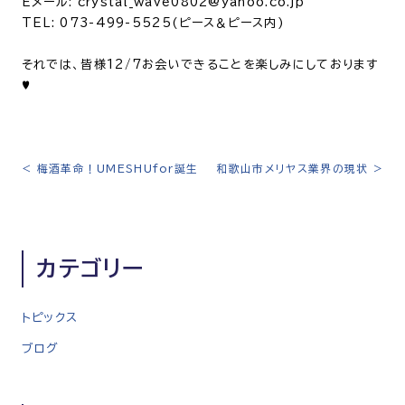
Eメール: crystal_wave0802@yahoo.co.jp
TEL: 073-499-5525(ピース＆ピース内)
それでは、皆様12/7お会いできることを楽しみにしております
♥
<
梅酒革命！UMESHUfor誕生
和歌山市メリヤス業界の現状
>
投
稿
ナ
ビ
カテゴリー
ゲ
ー
シ
トピックス
ョ
ブログ
ン