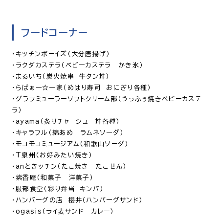
フードコーナー
・キッチンボーイズ（大分唐揚げ）
・ラクダカステラ（ベビーカステラ かき氷）
・まるいち（炭火焼串 牛タン丼）
・らばぁー☆一家（めはり寿司 おにぎり各種）
・グラフミューラーソフトクリーム部（うっふぅ焼きベビーカステ
ラ）
・ayama（炙りチャーシュー丼各種）
・キャラフル（綿あめ ラムネソーダ）
・モコモコミュージアム（和歌山ソーダ）
・T泉州（お好みたい焼き）
・anときッチン（たこ焼き たこせん）
・紫香庵（和菓子 洋菓子）
・服部食堂（彩り弁当 キンパ）
・ハンバーグの店 櫻井（ハンバーグサンド）
・ogasis（ライ麦サンド カレー）