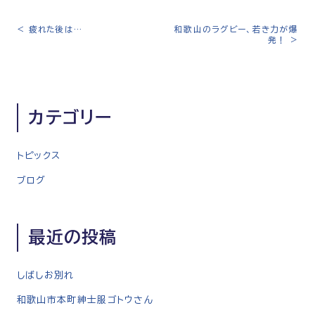
<
疲れた後は…
和歌山のラグビー、若き力が爆
投
発！
>
稿
ナ
ビ
ゲ
カテゴリー
ー
シ
トピックス
ョ
ン
ブログ
最近の投稿
しばしお別れ
和歌山市本町紳士服ゴトウさん