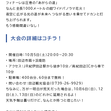
フィナーレは圧巻の「あがらの道」
なんと全長1000メートルの超ワイドパノラマ花火！
夜空に広がる光の道が未来へつながる思いを乗せてドカンと打
ち上げられます。
もう感動間違いなし！
大会の詳細はコチラ！
• 開催日時：10月5日（土）20:00～20:30
• 場所：田辺市扇ヶ浜堤防
• アクセス：JR紀伊田辺駅から徒歩10分／南紀田辺ICから車で
10分
• 駐車場：400台分、60分まで無料！
• 問い合わせ：田辺観光協会（0739-26-9929）
ちなみに、万が一明日が荒天だった場合は、10月6日（日）、12
日（土）、13日（日）のどれかに延期されるよ！
天気予報は曇りだけど、なんとか持つと信じたい！