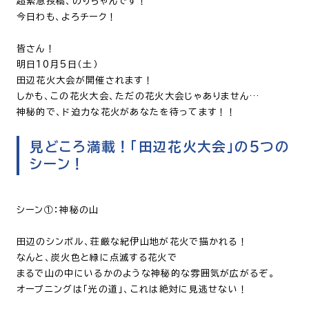
超緊急投稿、のりちゃんです！
今日わも、よろチーク！
皆さん！
明日10月5日（土）
田辺花火大会が開催されます！
しかも、この花火大会、ただの花火大会じゃありません…
神秘的で、ド迫力な花火があなたを待ってます！！
見どころ満載！「田辺花火大会」の5つの
シーン！
シーン①：神秘の山
田辺のシンボル、荘厳な紀伊山地が花火で描かれる！
なんと、炭火色と緑に点滅する花火で
まるで山の中にいるかのような神秘的な雰囲気が広がるぞ。
オープニングは「光の道」、これは絶対に見逃せない！