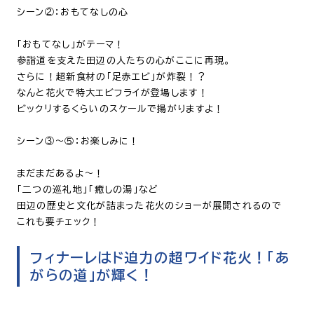
シーン②：おもてなしの心
「おもてなし」がテーマ！
参詣道を支えた田辺の人たちの心がここに再現。
さらに！超新食材の「足赤エビ」が炸裂！？
なんと花火で特大エビフライが登場します！
ビックリするくらいのスケールで揚がりますよ！
シーン③～⑤：お楽しみに！
まだまだあるよ～！
「二つの巡礼地」「癒しの湯」など
田辺の歴史と文化が詰まった花火のショーが展開されるので
これも要チェック！
フィナーレはド迫力の超ワイド花火！「あ
がらの道」が輝く！