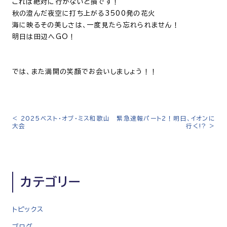
これは絶対に行かないと損です！
秋の澄んだ夜空に打ち上がる3500発の花火
海に映るその美しさは、一度見たら忘れられません！
明日は田辺へGO！
では、また満開の笑顔でお会いしましょう！！
<
2025ベスト・オブ・ミス和歌山
緊急速報パート2！明日、イオンに
投
大会
行く!?
>
稿
ナ
ビ
ゲ
カテゴリー
ー
シ
トピックス
ョ
ン
ブログ