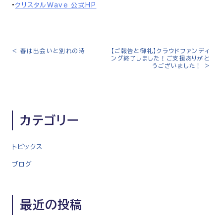
•
クリスタルWave 公式HP
<
春は出会いと別れの時
【ご報告と御礼】クラウドファンディ
投
ング終了しました！ご支援ありがと
稿
うございました！
>
ナ
ビ
ゲ
ー
カテゴリー
シ
ョ
トピックス
ン
ブログ
最近の投稿