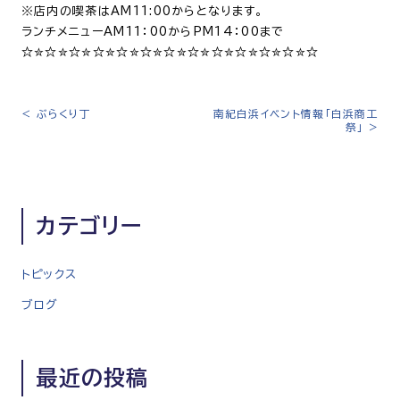
※店内の喫茶は
AM11:00
からとなります。
ランチメニュー
AM11
：
00
から
PM14
：
00
まで
☆✮☆✮☆✮☆✮☆✮☆✮☆✮☆✮☆✮☆✮☆✮☆✮☆
<
ぶらくり丁
南紀白浜イベント情報「白浜商工
投
祭」
>
稿
ナ
ビ
ゲ
カテゴリー
ー
シ
トピックス
ョ
ン
ブログ
最近の投稿