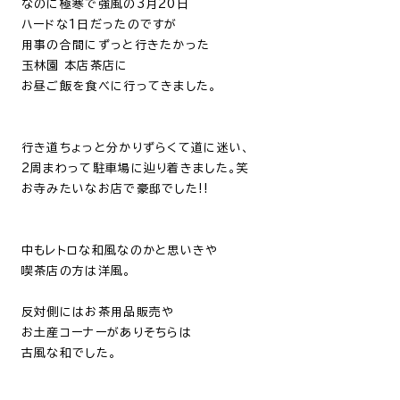
なのに極寒で強風の3月20日
ハードな1日だったのですが
用事の合間にずっと行きたかった
玉林園
本店茶店
に
お昼ご飯を食べに行ってきました。
行き道ちょっと分かりずらくて道に迷い、
2周まわって駐車場に辿り着きました。笑
お寺みたいなお店で豪邸でした!!
中もレトロな和風なのかと思いきや
喫茶店の方は洋風。
反対側にはお茶用品販売や
お土産コーナーがありそちらは
古風な和でした。