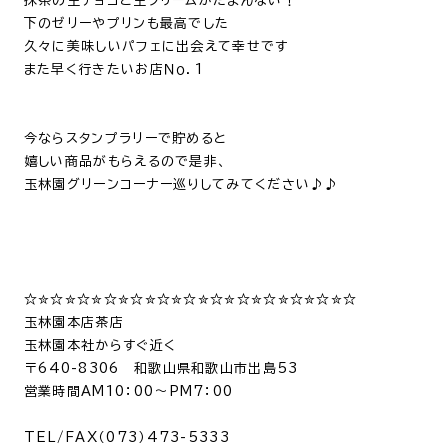
抹茶の生チョコと生クリームがたまんない！
下のゼリーやプリンも最高でした
久々に美味しいパフェに出会えて幸せです
また早く行きたいお店Ｎｏ．1
今ならスタンプラリーで貯めると
嬉しい商品がもらえるので是非、
玉林園グリーンコーナー巡りしてみてください♪♪
☆✮☆✮☆✮☆✮☆✮☆✮☆✮☆✮☆✮☆✮☆✮☆✮☆
玉林園本店茶店
玉林園本社からすぐ近く
〒
640-8306
和歌山県和歌山市出島
53
営業時間
AM10
：
00
～
PM7
：
00
TEL/FAX
（
073
）
473-5333