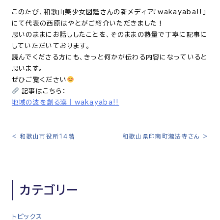
このたび、和歌山美少女図鑑さんの新メディア『wakayaba!!』
にて代表の西原はやとがご紹介いただきました！
思いのままにお話ししたことを、そのままの熱量で丁寧に記事に
していただいております。
読んでくださる方にも、きっと何かが伝わる内容になっていると
思います。
ぜひご覧ください
記事はこちら：
地域の波を創る漢｜wakayaba!!
<
和歌山市役所１４階
和歌山県印南町瀧法寺さん
>
投
稿
ナ
ビ
カテゴリー
ゲ
ー
シ
トピックス