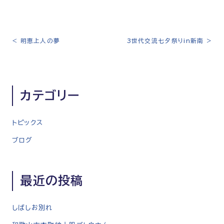
<
明恵上人の夢
3世代交流七夕祭りin新南
>
投
稿
ナ
ビ
カテゴリー
ゲ
ー
シ
トピックス
ョ
ブログ
ン
最近の投稿
しばしお別れ