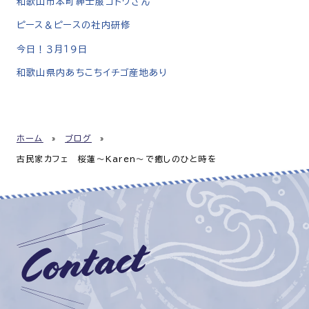
和歌山市本町紳士服ゴトウさん
ピース＆ピースの社内研修
今日！３月１９日
和歌山県内あちこちイチゴ産地あり
ホーム
»
ブログ
»
古民家カフェ 桜蓮～Karen～で癒しのひと時を