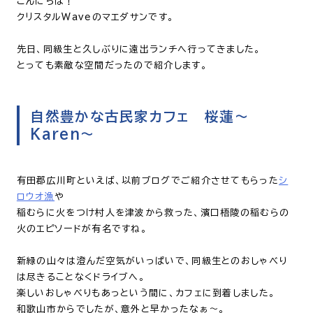
こんにちは！
クリスタルWaveのマエダサンです。
先日、同級生と久しぶりに遠出ランチへ行ってきました。
とっても素敵な空間だったので紹介します。
自然豊かな古民家カフェ 桜蓮～
Karen～
有田郡広川町といえば、以前ブログでご紹介させてもらった
シ
ロウオ漁
や
稲むらに火をつけ村人を津波から救った、
濱口梧陵の
稲むらの
火のエピソードが有名ですね。
新緑の山々は澄んだ空気がいっぱいで、同級生とのおしゃべり
は尽きることなくドライブへ。
楽しいおしゃべりもあっという間に、カフェに到着しました。
和歌山市からでしたが、意外と早かったなぁ～。