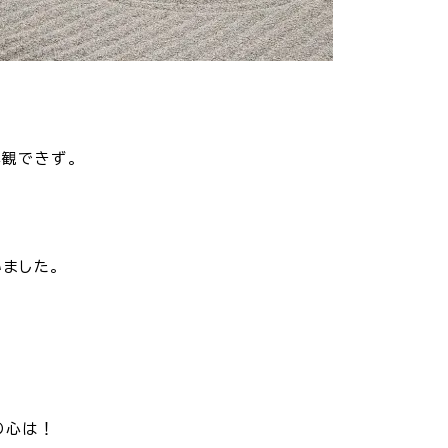
拝観できず。
いました。
の心は！