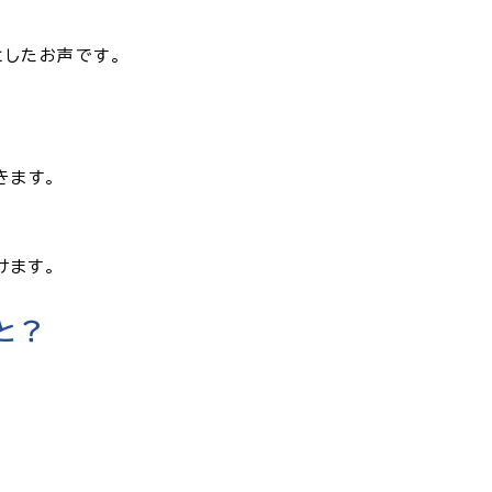
としたお声です。
きます。
けます。
と？