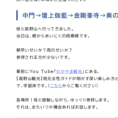
中門→壇上伽藍→金剛峯寺→奥
母と高野山へ行ってきました。
当日は、朝からあいにくの雨模様です。
朝早いせいか？雨のせいか？
参拝される方が少ないです。
事前にYou Tube「
わかやま観光
」にある、
【高野山観光】地元女性ガイドが明かす深い楽しみ方
で、学習済です。（
こちら
からご覧ください）
各場所！母と感動しながら、ゆっくり参拝します。
それは、またいつか機会あればお話します。