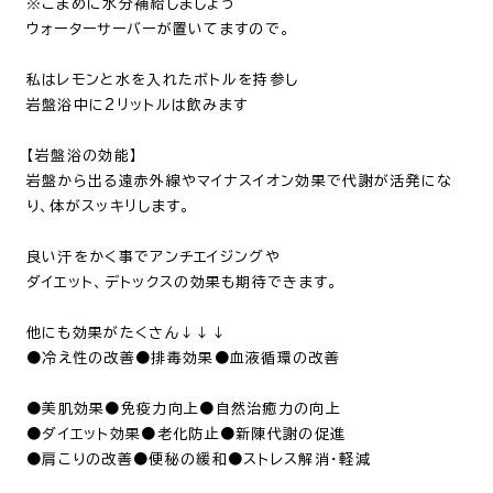
※こまめに水分補給しましょう
ウォーターサーバーが置いてますので。
私はレモンと水を入れたボトルを持参し
岩盤浴中に2リットルは飲みます
【岩盤浴の効能】
岩盤から出る遠赤外線やマイナスイオン効果で
代謝が活発にな
り、体がスッキリします。
良い汗をかく事でアンチエイジングや
ダイエット、
デトックスの効果も期待できます。
他にも効果が
たくさん↓↓↓
●
冷え性の改善
●
排毒効果
●
血液循環の改善
●
美肌効果
●
免疫力向上
●
自然治癒力の向上
●
ダイエット効果
●
老化防止
●
新陳代謝の促進
●
肩こりの改善
●
便秘の緩和
●
ストレス解消・軽減