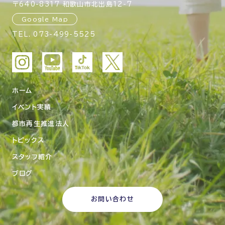
〒640-8317 和歌山市北出島12-7
Google Map
TEL.
073-499-5525
ホーム
イベント実績
都市再生推進法人
トピックス
スタッフ紹介
ブログ
お問い合わせ