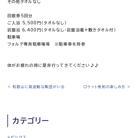
その他タオルなし
回数券
5
回分
ご入浴
5,500
円（タオルなし）
岩盤浴
6,400
円（タオルなし・岩盤浴着
+
敷きタオル付）
駐車場
フォルテ専用駐車場等 ※駐車券を持参
体がお疲れの時に是非行ってきてください♪♪
<
和歌山に高波動な集団がいる
ロケット発射の楽しみ方
>
投
稿
ナ
ビ
カテゴリー
ゲ
ー
シ
トピックス