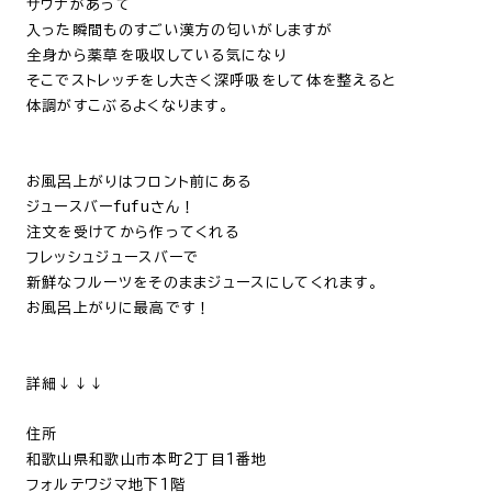
サウナがあって
入った瞬間ものすごい漢方の匂いがしますが
全身から薬草を吸収している気になり
そこでストレッチをし大きく深呼吸をして体を整えると
体調がすこぶるよくなります。
お風呂上がりはフロント前にある
ジュースバーfufuさん！
注文を受けてから作ってくれる
フレッシュジュースバーで
新鮮なフルーツをそのままジュースにしてくれます。
お風呂上がりに最高です！
詳細↓↓↓
住所
和歌山県和歌山市本町
2
丁目
1
番地
フォルテワジマ地下
1
階