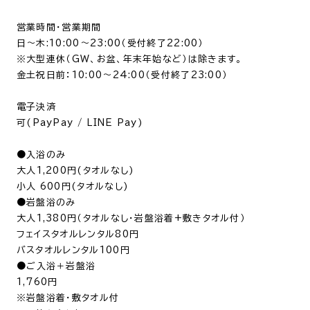
営業時間・営業期間
日～木
:10:00
～
23:00
（受付終了
22:00
）
※大型連休（
GW
、お盆、年末年始など）は除きます。
金土祝日前：
10:00
～
24:00
（受付終了
23:00
）
電子決済
可
(PayPay / LINE Pay)
●入浴のみ
大人
1,200
円
(
タオルなし
)
小人
600
円
(
タオルなし
)
●岩盤浴のみ
大人
1,380
円（タオルなし・岩盤浴着
+
敷きタオル付）
フェイスタオルレンタル
80
円
バスタオルレンタル
100
円
●
ご入浴＋岩盤浴
1,760
円
※岩盤浴着・敷タオル付