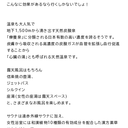
こんなに効果があるなら行くしかないでしょ！
温泉も大人気で
地下
1,500m
から湧き出す天然炭酸泉
「療養泉」に分類される日本有数の高い濃度を誇るそうです。
皮膚から吸収される高濃度の炭酸ガスが血管を拡張し血行促進
することから
「心臓の湯」とも呼ばれる天然温泉です。
露天風呂はもちろん
信楽焼の壺湯
、
ジェットバス
シルクイン
座湯
(
女性の座湯は露天スペース
)
と、さまざまなお風呂を楽しめます。
サウナは遠赤外線サウナに加え、
女性浴室には和漢植物
10
種類の有効成分を配合した漢方薬草