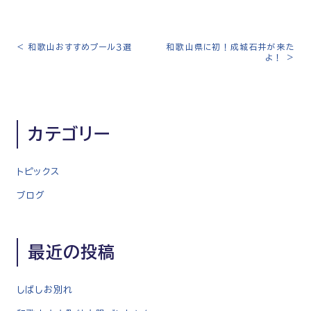
<
和歌山おすすめプール３選
和歌山県に初！成城石井が来た
投
よ！
>
稿
ナ
ビ
ゲ
カテゴリー
ー
シ
トピックス
ョ
ン
ブログ
最近の投稿
しばしお別れ