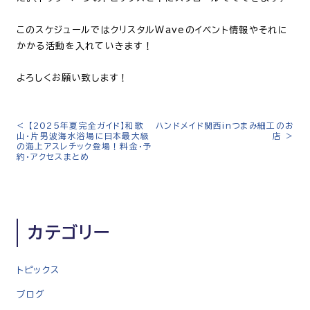
このスケジュールではクリスタルWaveのイベント情報やそれに
かかる活動を入れていきます！
よろしくお願い致します！
<
【2025年夏完全ガイド】和歌
ハンドメイド関西inつまみ細工のお
投
山・片男波海水浴場に日本最大級
店
>
稿
の海上アスレチック登場！料金・予
約・アクセスまとめ
ナ
ビ
ゲ
ー
カテゴリー
シ
ョ
ン
トピックス
ブログ