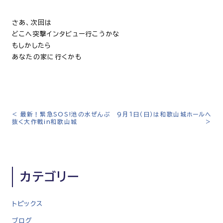
さあ、次回は
どこへ突撃インタビュー行こうかな
もしかしたら
あなたの家に行くかも
<
最新！緊急SOS!池の水ぜんぶ
9月１日（日）は和歌山城ホールへ
投
抜く大作戦in和歌山城
>
稿
ナ
ビ
ゲ
カテゴリー
ー
シ
トピックス
ョ
ン
ブログ