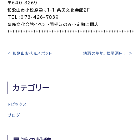
〒640-8269
和歌山市小松原通り1-1 県民文化会館2F
TEL :073-426-7839
県民文化会館イベント開催時のみ不定期に開店
*************************************************
<
和歌山お花見スポット
地酒の聖地、松尾酒店！
>
投
稿
ナ
ビ
カテゴリー
ゲ
ー
シ
トピックス
ョ
ブログ
ン