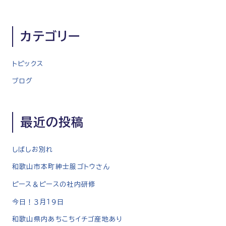
ナ
ビ
ゲ
カテゴリー
ー
シ
トピックス
ョ
ン
ブログ
最近の投稿
しばしお別れ
和歌山市本町紳士服ゴトウさん
ピース＆ピースの社内研修
今日！３月１９日
和歌山県内あちこちイチゴ産地あり