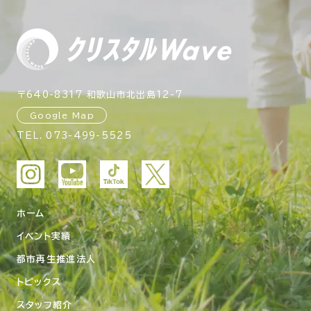
〒640-8317 和歌山市北出島12-7
Google Map
TEL.
073-499-5525
ホーム
イベント実績
都市再生推進法人
トピックス
スタッフ紹介