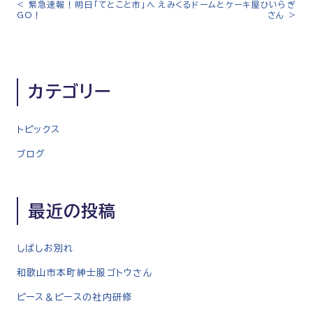
<
緊急速報！明日「てとこと市」へ
えみくるドームとケーキ屋ひいらぎ
投
GO！
さん
>
稿
ナ
ビ
ゲ
カテゴリー
ー
シ
トピックス
ョ
ン
ブログ
最近の投稿
しばしお別れ
和歌山市本町紳士服ゴトウさん
ピース＆ピースの社内研修