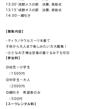
13:00~成獣メスの部 決勝、表彰式
13:15~成獣オスの部 決勝、表彰式
14:00～綱引き
【募集内容】
・ティラノサウルスーツを着て
子供から大人まで
楽しみたい方大募集！
・小さなお子様は恐竜の着ぐるみでも可◎
【参加料】
◎幼児～小学生
：1500円
◎中学生～大人
：2000円
◎綱引き 希望者のみ
：500円
【スーツレンタル料】