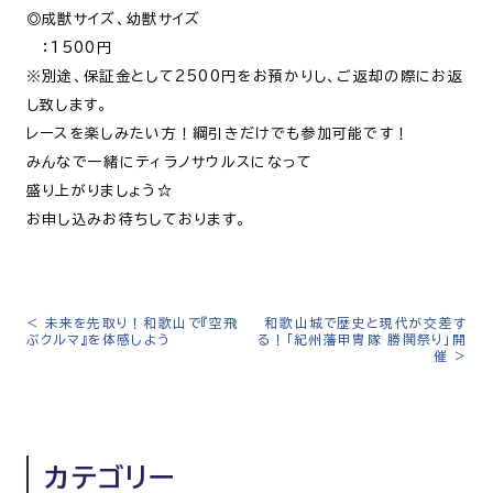
◎成獣サイズ、幼獣サイズ
：1500円
※別途、保証金として2500円をお預かりし、ご返却の際にお返
し致します。
レースを楽しみたい方！綱引きだけでも参加可能です！
みんなで一緒にティラノサウルスになって
盛り上がりましょう☆
お申し込みお待ちしております。
<
未来を先取り！和歌山で『空飛
和歌山城で歴史と現代が交差す
投
ぶクルマ』を体感しよう
る！「紀州藩甲冑隊 勝鬨祭り」開
稿
催
>
ナ
ビ
ゲ
ー
カテゴリー