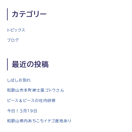
ゲ
ー
カテゴリー
シ
ョ
トピックス
ン
ブログ
最近の投稿
しばしお別れ
和歌山市本町紳士服ゴトウさん
ピース＆ピースの社内研修
今日！３月１９日
和歌山県内あちこちイチゴ産地あり