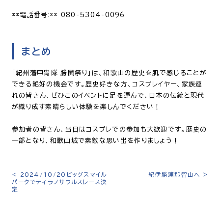
**電話番号:** 080-5304-0096
まとめ
「紀州藩甲冑隊 勝鬨祭り」は、和歌山の歴史を肌で感じることが
できる絶好の機会です。歴史好きな方、コスプレイヤー、家族連
れの皆さん、ぜひこのイベントに足を運んで、日本の伝統と現代
が織り成す素晴らしい体験を楽しんでください！
参加者の皆さん、当日はコスプレでの参加も大歓迎です。歴史の
一部となり、和歌山城で素敵な思い出を作りましょう！
<
2024/10/20ビッグスマイル
紀伊勝浦那智山へ
>
投
パークでティラノサウルスレース決
稿
定
ナ
ビ