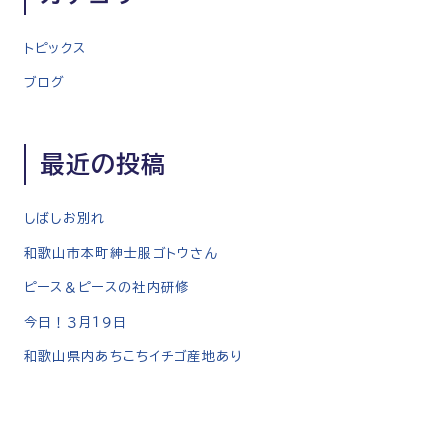
ー
シ
トピックス
ョ
ン
ブログ
最近の投稿
しばしお別れ
和歌山市本町紳士服ゴトウさん
ピース＆ピースの社内研修
今日！３月１９日
和歌山県内あちこちイチゴ産地あり