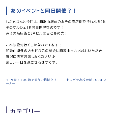
あのイベントと同日開催？！
しかもなんと今回は、和歌山駅前のみその商店街で行われる【み
そのマルシェ】も同日開催なのです！
みその商店街とJAビルは目と鼻の先！
これは絶対行くしかないですね！！
和歌山県外の方もぜひこの機会に和歌山市へお越しいただき、
贅沢に両方お楽しみください♪
楽しい一日を過ごせるはずです。
<
万能！100均で揃うお掃除クリ
センバツ高校野球2024
>
投
ーナー
稿
ナ
ビ
ゲ
カテゴリー